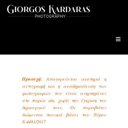
≡
Προσοχή:
Απαγορεύεται αυστηρά η
αντιγραφή και η αναδημοσίευση των
φωτογραφιών που είναι ανηρτημένες
στο παρών site, χωρίς την έγκριση του
δημιουργού τους. Οι παραβάτες
διώκονται ποινικά βάσει του Νόμου
Ν.
4481/2017